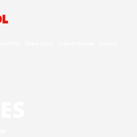
trol
Rots
Dekra
Isigny
Code de la route
Contact
ES
ue