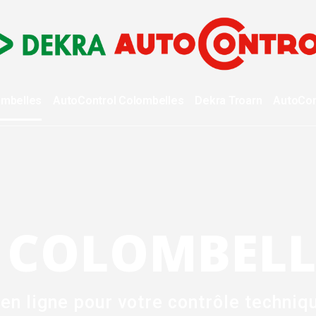
ombelles
AutoControl
Colombelles
Dekra
Troarn
AutoCon
 COLOMBELL
en ligne pour votre contrôle techniq