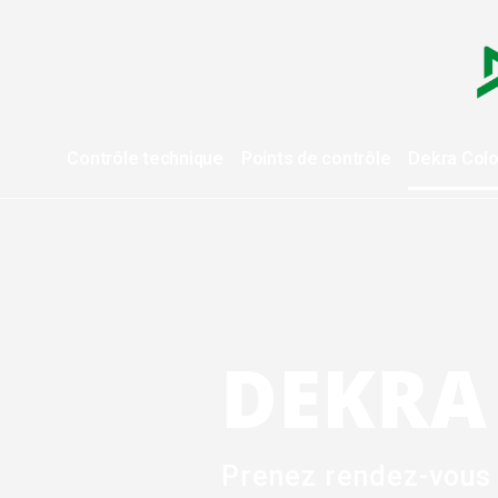
Contrôle technique
Points de contrôle
Dekra
Col
DEKRA
Prenez rendez-vous 